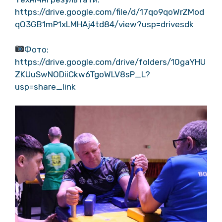
https://drive.google.com/file/d/17qo9qoWrZMod
qO3GB1mP1xLMHAj4td84/view?usp=drivesdk
Фото:
https://drive.google.com/drive/folders/10gaYHU
ZKUuSwNODiiCkw6TgoWLV8sP_L?
usp=share_link