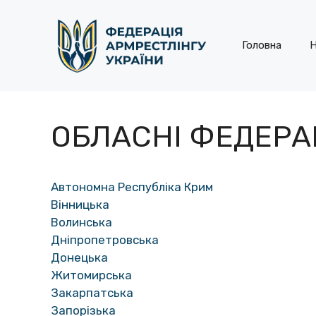
Перейти
до
контенту
Головна
Н
ОБЛАСНІ ФЕДЕРАЦ
Автономна Республіка Крим
Вінницька
Волинська
Дніпропетровська
Донецька
Житомирська
Закарпатська
Запорізька