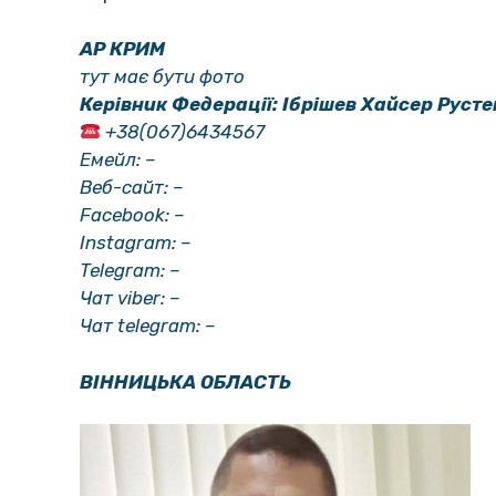
АР КРИМ
тут має бути фото
Керівник Федерації: Ібрішев Хайсер Руст
+38(067)6434567
Емейл: –
Веб-сайт: –
Facebook: –
Instagram: –
Telegram: –
Чат viber: –
Чат telegram: –
ВІННИЦЬКА ОБЛАСТЬ