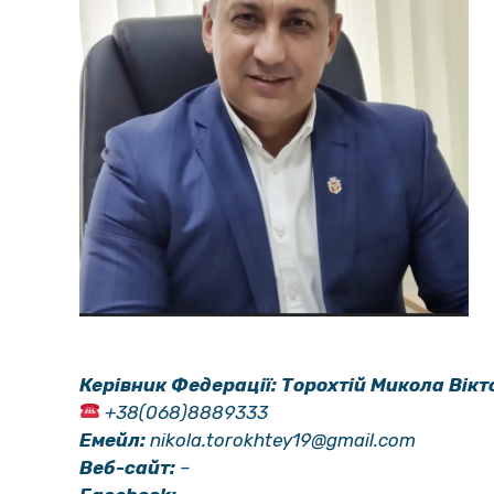
Керівник Федерації: Торохтій Микола Вік
+38(068)8889333
Емейл:
nikola.torokhtey19@gmail.com
Веб-сайт:
–