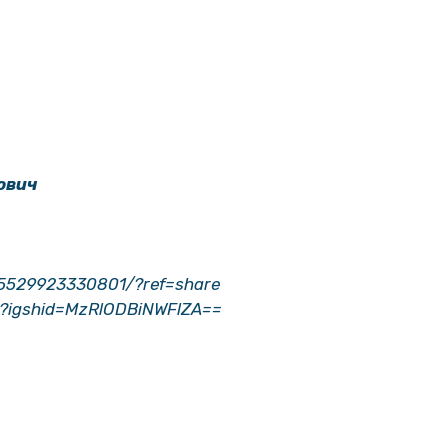
ович
45529923330801/?ref=share
n?igshid=MzRlODBiNWFlZA==