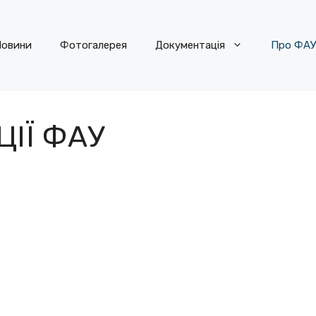
овини
Фотогалерея
Документація
Про ФА
ІЇ ФАУ