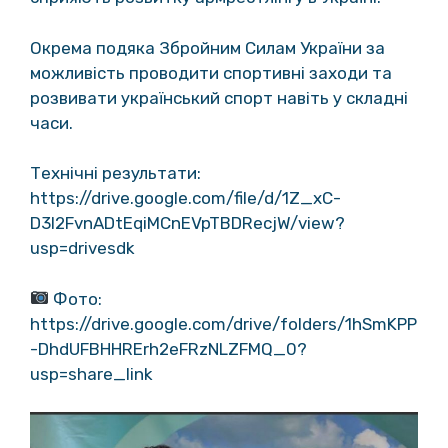
Окрема подяка Збройним Силам України за
можливість проводити спортивні заходи та
розвивати український спорт навіть у складні
часи.
Технічні результати:
https://drive.google.com/file/d/1Z_xC-
D3l2FvnADtEqiMCnEVpTBDRecjW/view?
usp=drivesdk
Фото:
https://drive.google.com/drive/folders/1hSmKPP
-DhdUFBHHRErh2eFRzNLZFMQ_0?
usp=share_link