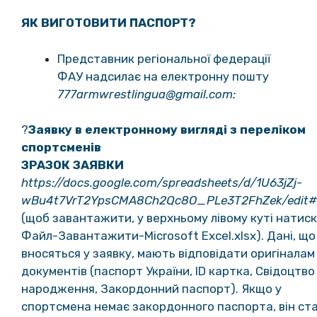
ЯК ВИГОТОВИТИ ПАСПОРТ?
Представник регіональної федерації
ФАУ надсилає на електронну пошту
777armwrestlingua@gmail.com
:
?
Заявку в електронному вигляді з переліком
спортсменів
ЗРАЗОК ЗАЯВКИ
https://docs.google.com/spreadsheets/d/1U63jZj-
wBu4t7VrT2YpsCMA8Ch2Qc8O_PLe3T2FhZek/edit#
(щоб завантажити, у верхньому лівому куті натис
Файл-Завантажити-Microsoft Excel.xlsx). Дані, що
вносяться у заявку, мають відповідати оригіналам
документів (паспорт України, ID картка, Свідоцтво
народження, Закордонний паспорт). Якщо у
спортсмена немає закордонного паспорта, він ст