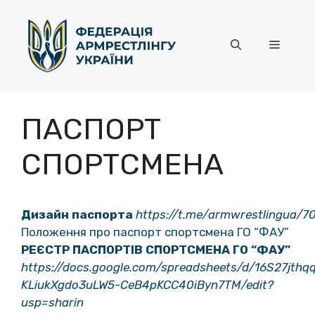
Перейти
до
контенту
Меню
ПАСПОРТ
СПОРТСМЕНА
Дизайн паспорта
https://t.me/armwrestlingua/7
Положення про паспорт спортсмена ГО “ФАУ”
РЕЄСТР ПАСПОРТІВ СПОРТСМЕНА ГО “ФАУ”
https://docs.google.com/spreadsheets/d/16S27jthq
KLiukXgdo3uLW5-CeB4pKCC40iByn7TM/edit?
usp=sharin