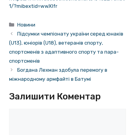
1/?mibextid=wwXIfr
Категорії
Новини
Підсумки чемпіонату україни серед юнаків
(U13), юніорів (U18), ветеранів спорту,
спортсменів з адаптивного спорту та пара-
спортсменів
Богдана Лехман здобула перемогу в
міжнародному армфайті в Батумі
Залишити Коментар
Коментар