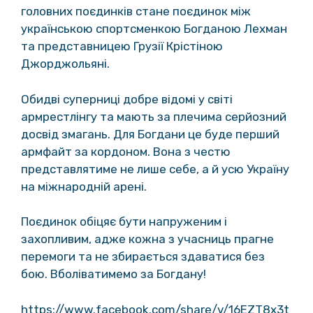
головних поєдинків стане поєдинок між
українською спортсменкою Богданою Лехман
та представницею Грузії Крістіною
Джорджольяні.
Обидві суперниці добре відомі у світі
армрестлінгу та мають за плечима серйозний
досвід змагань. Для Богдани це буде перший
армфайт за кордоном. Вона з честю
представлятиме не лише себе, а й усю Україну
на міжнародній арені.
Поєдинок обіцяє бути напруженим і
захопливим, адже кожна з учасниць прагне
перемоги та не збирається здаватися без
бою. Вболіватимемо за Богдану!
https://www.facebook.com/share/v/16EZT8x3t