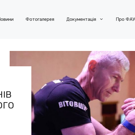
овини
Фотогалерея
Документація
Про ФА
НІВ
ОГО