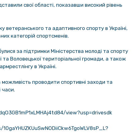
ставили свої області, показавши високий рівень
у ветеранського та адаптивного спорту в Україні,
зних категорій спортсменів.
булися за підтримки Міністерства молоді та спорту
ті та Воловецької територіальної громади, а також
армрестлінгу в Україні.
 можливість проводити спортивні заходи та
 часи.
ModqO3GB1mP1xLMHAj4td84/view?usp=drivesdk
lders/10gaYHUZKUuSwNODiiCkw6TgoWLV8sP_L?