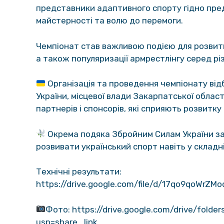
представники адаптивного спорту гідно пред
майстерності та волю до перемоги.
Чемпіонат став важливою подією для розвитк
а також популяризації армрестлінгу серед рі
Організація та проведення чемпіонату від
України, місцевої влади Закарпатської облас
партнерів і спонсорів, які сприяють розвитку 
Окрема подяка Збройним Силам України за
розвивати український спорт навіть у складні
Технічні результати:
https://drive.google.com/file/d/17qo9qoWrZ
Фото:
https://drive.google.com/drive/fo
usp=share_link