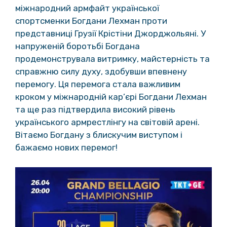
міжнародний армфайт української
спортсменки Богдани Лехман проти
представниці Грузії Крістіни Джорджольяні. У
напруженій боротьбі Богдана
продемонструвала витримку, майстерність та
справжню силу духу, здобувши впевнену
перемогу. Ця перемога стала важливим
кроком у міжнародній кар’єрі Богдани Лехман
та ще раз підтвердила високий рівень
українського армрестлінгу на світовій арені.
Вітаємо Богдану з блискучим виступом і
бажаємо нових перемог!