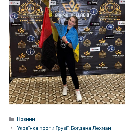
Категорії
Новини
Українка проти Грузії: Богдана Лехман