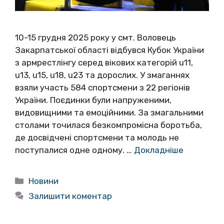
10-15 грудня 2025 року у смт. Воловець
Закарпатської області відбувся Кубок України
з армрестлінгу серед вікових категорій u11,
u13, u15, u18, u23 та дорослих. У змаганнях
взяли участь 584 спортсмени з 22 регіонів
України. Поєдинки були напруженими,
видовищними та емоційними. За змагальними
столами точилася безкомпромісна боротьба,
де досвідчені спортсмени та молодь не
поступалися одне одному. …
Докладніше
Категорії
Новини
Залишити коментар