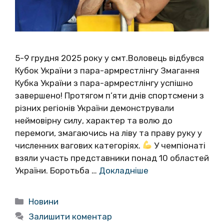
5-9 грудня 2025 року у смт.Воловець відбувся
Кубок України з пара-армрестлінгу Змагання
Кубка України з пара-армрестлінгу успішно
завершено! Протягом п’яти днів спортсмени з
різних регіонів України демонстрували
неймовірну силу, характер та волю до
перемоги, змагаючись на ліву та праву руку у
численних вагових категоріях.
У чемпіонаті
взяли участь представники понад 10 областей
України. Боротьба …
Докладніше
Категорії
Новини
Залишити коментар