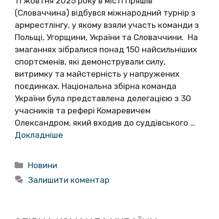
11 жовтня 2025 року в місті Пряшів
(Словаччина) відбувся міжнародний турнір з
армрестлінгу, у якому взяли участь команди з
Польщі, Угорщини, України та Словаччини. На
змаганнях зібралися понад 150 найсильніших
спортсменів, які демонстрували силу,
витримку та майстерність у напружених
поєдинках. Національна збірна команда
України була представлена делегацією з 30
учасників та рефері Комаревичем
Олександром, який входив до суддівського …
Докладніше
Категорії
Новини
Залишити коментар