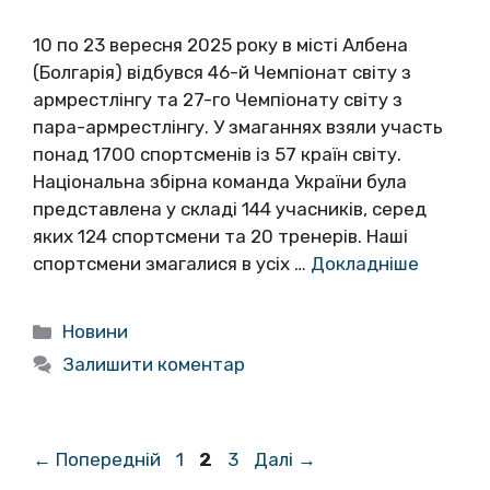
10 по 23 вересня 2025 року в місті Албена
(Болгарія) відбувся 46-й Чемпіонат світу з
армрестлінгу та 27-го Чемпіонату світу з
пара-армрестлінгу. У змаганнях взяли участь
понад 1700 спортсменів із 57 країн світу.
Національна збірна команда України була
представлена у складі 144 учасників, серед
яких 124 спортсмени та 20 тренерів. Наші
спортсмени змагалися в усіх …
Докладніше
Категорії
Новини
Залишити коментар
Сторінка
Сторінка
Сторінка
←
Попередній
1
2
3
Далі
→