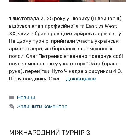
1 листопада 2025 року у Цюриху (Швейцарія)
відбувся етап професійної ліги East vs West
XX, який зібрав провідних армрестлерів світу.
На цьому турнірі приймали участь українські
армрестлери, які боролися за чемпіонські
пояси. Олег Петренко впевнено повернув собі
пояс чемпіона світу у категорії 105 кг (права
рука), перемігши Нуго Чікадзе з рахунком 4:0.
Після поєдинку, Олег …
Докладніше
Категорії
Новини
Залишити коментар
МІЖНАРОДНИЙ ТУРНІР З