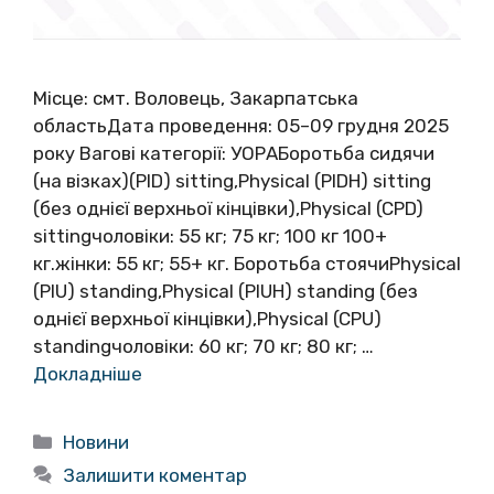
Місце: смт. Воловець, Закарпатська
областьДата проведення: 05–09 грудня 2025
року Вагові категорії: УОРАБоротьба сидячи
(на візках)(PID) sitting,Physical (PIDH) sitting
(без однієї верхньої кінцівки),Physical (CРD)
sittingчоловіки: 55 кг; 75 кг; 100 кг 100+
кг.жінки: 55 кг; 55+ кг. Боротьба стоячиPhysical
(PIU) standing,Physical (PIUH) standing (без
однієї верхньої кінцівки),Physical (CPU)
standingчоловіки: 60 кг; 70 кг; 80 кг; …
Докладніше
Категорії
Новини
Залишити коментар