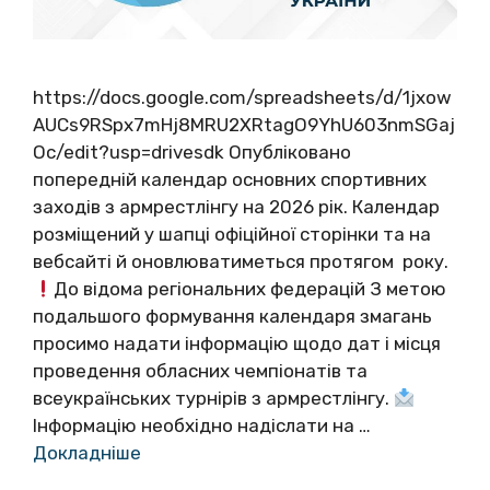
https://docs.google.com/spreadsheets/d/1jxow
AUCs9RSpx7mHj8MRU2XRtagO9YhU603nmSGaj
Oc/edit?usp=drivesdk Опубліковано
попередній календар основних спортивних
заходів з армрестлінгу на 2026 рік. Календар
розміщений у шапці офіційної сторінки та на
вебсайті й оновлюватиметься протягом року.
До відома регіональних федерацій З метою
подальшого формування календаря змагань
просимо надати інформацію щодо дат і місця
проведення обласних чемпіонатів та
всеукраїнських турнірів з армрестлінгу.
Інформацію необхідно надіслати на …
Докладніше